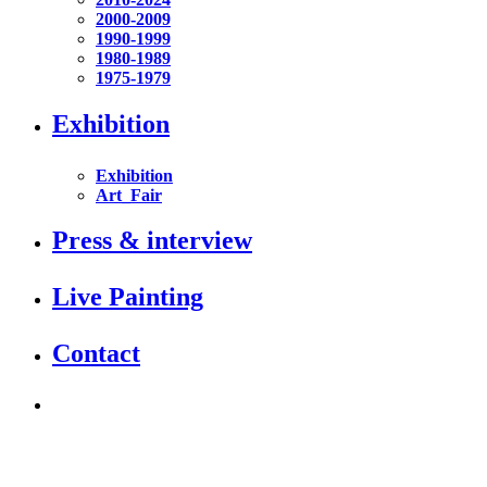
2000-2009
1990-1999
1980-1989
1975-1979
Exhibition
Exhibition
Art_Fair
Press & interview
Live Painting
Contact