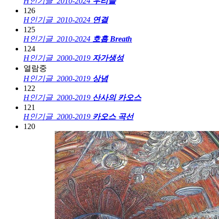
H
인기글
2010-2024
우리들
126
H
인기글
2010-2024
연결
125
H
인기글
2010-2024
호흡 Breath
124
H
인기글
2000-2019
자가생성
열람중
H
인기글
2000-2019
상념
122
H
인기글
2000-2019
산사의 카오스
121
H
인기글
2000-2019
카오스 곡선
120